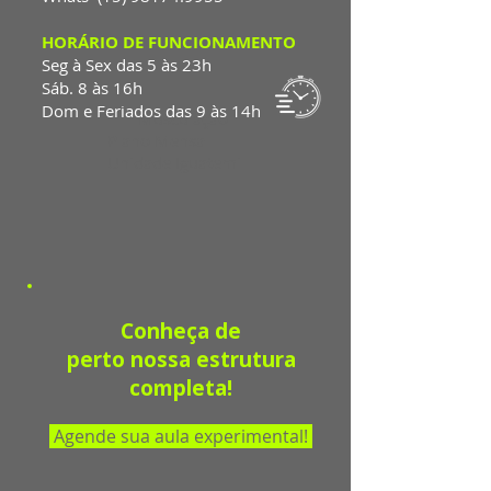
HORÁRIO DE FUNCIONAMENTO
Seg à Sex das 5 às 23h
Sáb. 8 às 16h
Dom e Feriados das 9 às 14h
Musculação
Plano Mensal
Unidade Iguatemi
Conheça de
perto
nossa estrutura
completa!
Agende sua aula experimental!