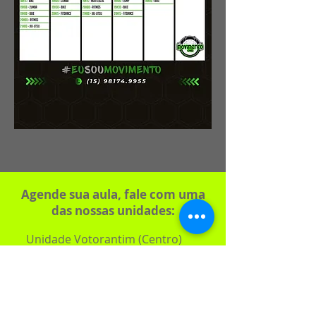
Agende sua aula, fale com uma
das nossas unidades:
Unidade
Votorantim
(Centro)
(15) 98190.7868
CT Movimento Sorocaba
Shopping (15) 99715.1888
Unidade Avenida São Paulo